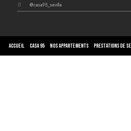
@casa95_sevilla
Accueil
Casa 95
Nos appartements
Prestations de se
Profitez d'une réduction de 25% 