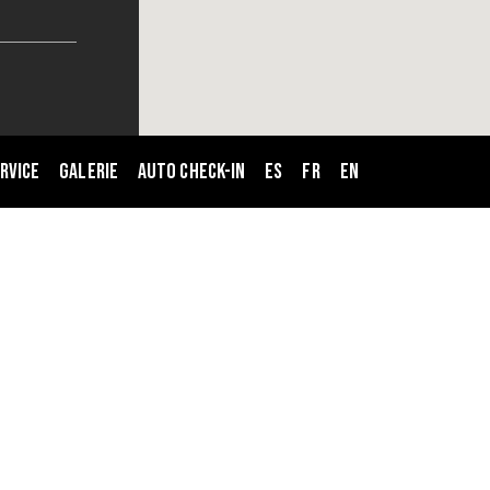
rvice
Galerie
Auto Check-in
ES
FR
EN
CLOSE
THIS
MODULE
sur votre réservation*