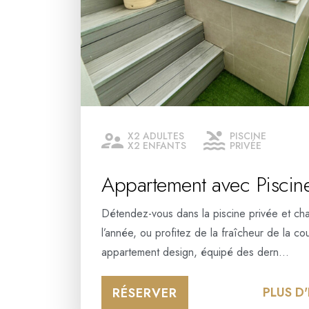
X2 ADULTES
PISCINE
X2 ENFANTS
PRIVÉE
Appartement avec Piscine 
Détendez-vous dans la piscine privée et cha
l’année, ou profitez de la fraîcheur de la cou
appartement design, équipé des dern…
PLUS D
RÉSERVER